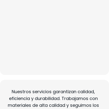
TPO
Techos de Tejas
Instalación, Reparación y Limpieza de
Canaletas
Instalación y Reparación de
Revestimientos
Revestimientos de Vinilo, Madera y
Metal
Revestimientos Hardie, Everlast, LP
Techos Decra
Nuestros servicios garantizan calidad,
eficiencia y durabilidad. Trabajamos con
materiales de alta calidad y seguimos los